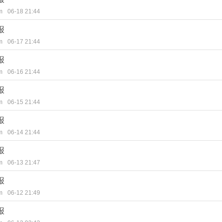
m
06-18 21:44
报
m
06-17 21:44
报
m
06-16 21:44
报
m
06-15 21:44
报
m
06-14 21:44
报
m
06-13 21:47
报
m
06-12 21:49
报