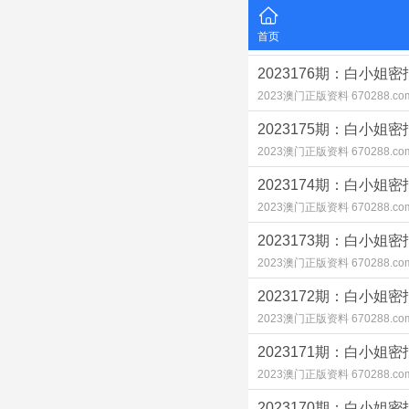
首页
2023176期：白小姐密
2023澳门正版资料 670288.co
2023175期：白小姐密
2023澳门正版资料 670288.co
2023174期：白小姐密
2023澳门正版资料 670288.co
2023173期：白小姐密
2023澳门正版资料 670288.co
2023172期：白小姐密
2023澳门正版资料 670288.co
2023171期：白小姐密
2023澳门正版资料 670288.co
2023170期：白小姐密