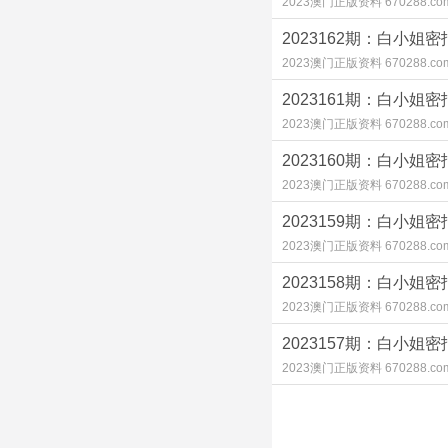
2023澳门正版资料 670288.co
2023162期：白小姐密
2023澳门正版资料 670288.co
2023161期：白小姐密
2023澳门正版资料 670288.co
2023160期：白小姐密
2023澳门正版资料 670288.co
2023159期：白小姐密
2023澳门正版资料 670288.co
2023158期：白小姐密
2023澳门正版资料 670288.co
2023157期：白小姐密
2023澳门正版资料 670288.co