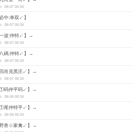
m
08-07 00:34
↘必中:单双↙】
m
08-07 00:34
↘一波:仲特↙】→
m
08-07 00:34
↘八碼:仲特↙】→
m
08-07 00:34
【↘四肖克黑庄↙】→
m
08-07 00:34
【↘①码仲平码↙】→
m
08-06 00:34
【↘①尾仲特平↙】→
m
08-06 00:34
【↘野兽☆家禽↙】→