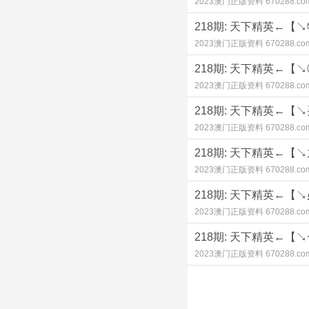
2023澳门正版资料 670288.co
218期: 天下精英←【
2023澳门正版资料 670288.co
218期: 天下精英←
2023澳门正版资料 670288.co
218期: 天下精英←
2023澳门正版资料 670288.co
218期: 天下精英←
2023澳门正版资料 670288.co
218期: 天下精英←【
2023澳门正版资料 670288.co
218期: 天下精英←【
2023澳门正版资料 670288.co